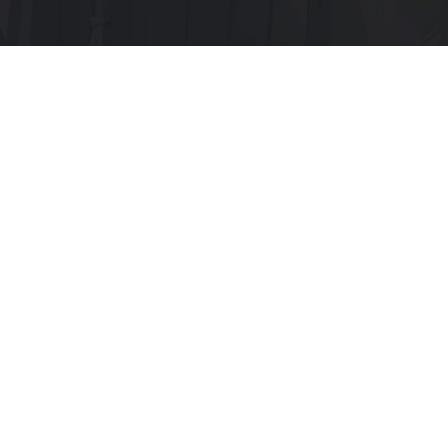
Menu:
Home page
Discord
Telegram
Servers:
Main x1
Old x3
Documentation:
Terms and Conditions
© 2026 Aden.land Private Server