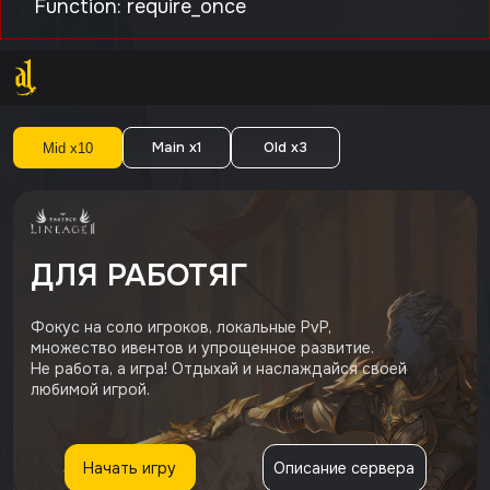
Function: require_once
Main
x1
Old
x3
Mid
x10
ДЛЯ РАБОТЯГ
Фокус на соло игроков, локальные PvP,
множество ивентов и упрощенное развитие.
Не работа, а игра! Отдыхай и наслаждайся своей
любимой игрой.
Начать игру
Описание сервера