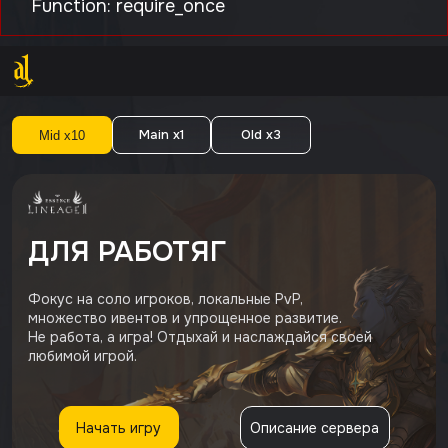
Function: require_once
Main
x1
Old
x3
Mid
x10
ДЛЯ РАБОТЯГ
Фокус на соло игроков, локальные PvP,
множество ивентов и упрощенное развитие.
Не работа, а игра! Отдыхай и наслаждайся своей
любимой игрой.
Начать игру
Описание сервера