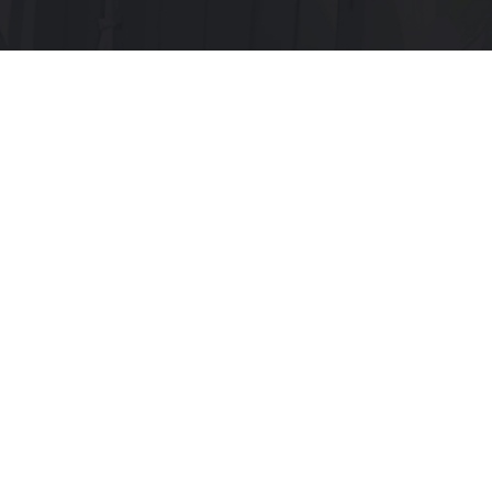
Menu:
Home page
Discord
Telegram
Servers:
Main x1
Old x3
Documentation:
Terms and Conditions
© 2026 Aden.land Private Server